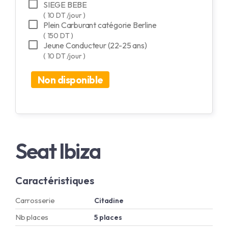
SIEGE BEBE
( 10 DT /jour )
Plein Carburant catégorie Berline
( 150 DT )
Jeune Conducteur (22-25 ans)
( 10 DT /jour )
Non disponible
Seat Ibiza
Caractéristiques
Carrosserie
Citadine
Nb places
5 places