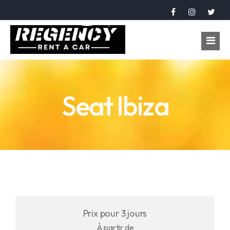
Accueil
Seat Ibiza
Véhicules
Réservation
À propos
Contact
Langue
Prix pour 3 jours
عربي
À partir de