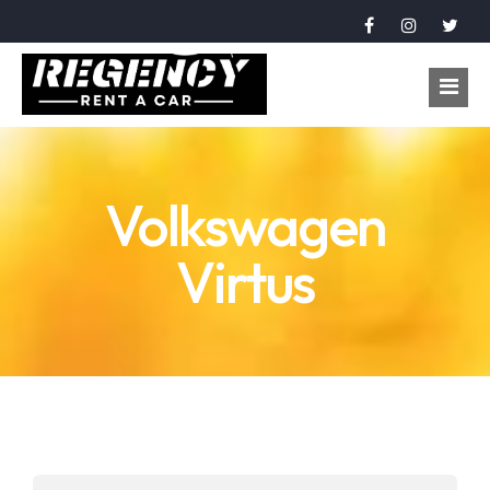
Accueil
Volkswagen
Véhicules
Virtus
Réservation
À propos
Contact
Langue
عربي