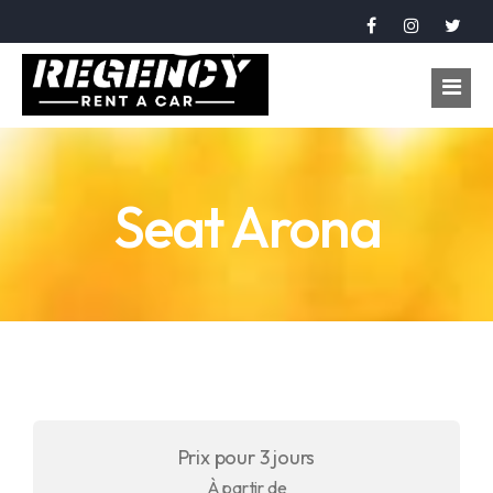
Accueil
Seat Arona
Véhicules
Réservation
À propos
Contact
Langue
Prix pour 3 jours
عربي
À partir de