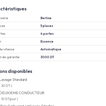
ctéristiques
serie
Berline
aces
5 places
rtes
4 portes
r
Essence
de vitesse
Automatique
n de garantie
3000 DT
ons disponibles
Lavage Standard
( 20 DT )
DEUXIEME CONDUCTEUR
( 10 DT/jour )