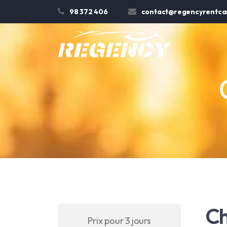
98 372 406
contact@regencyrentcar
Ch
Prix pour 3 jours