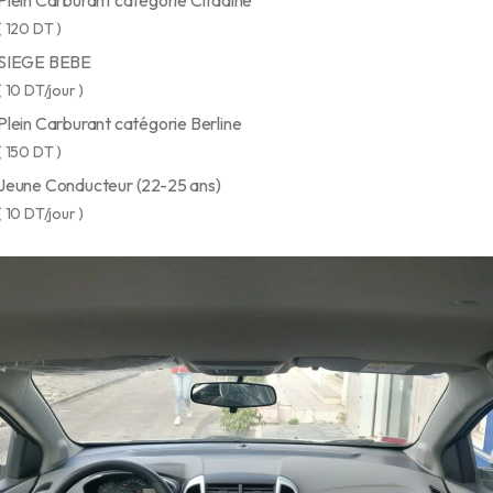
Plein Carburant catégorie Citadine
( 120 DT )
SIEGE BEBE
( 10 DT/jour )
Plein Carburant catégorie Berline
( 150 DT )
Jeune Conducteur (22-25 ans)
( 10 DT/jour )