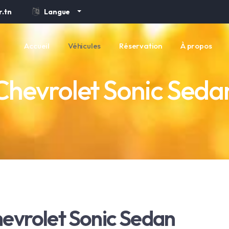
.tn
Langue
Accueil
Véhicules
Réservation
À propos
Chevrolet Sonic Seda
evrolet Sonic Sedan