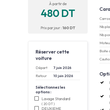
À partir de
Cara
480 DT
Carros
Nb pl
Prix par jour :
160 DT
Nb po
Moteu
Réserver cette
Boite 
voiture
Cautio
Départ
7 juin 2026
Opti
Retour
10 juin 2026
Sélectionnez les
options :
Lavage Standard
( 20 DT )
DEUXIEME