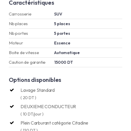
Caractéristiques
Carrosserie
SUV
Nb places
5 places
Nb portes
5 portes
Moteur
Essence
Boite de vitesse
Automatique
Caution de garantie
15000 DT
Options disponibles
Lavage Standard
( 20 DT )
DEUXIEME CONDUCTEUR
( 10 DT/jour )
Plein Carburant catégorie Citadine
( 120 DT )