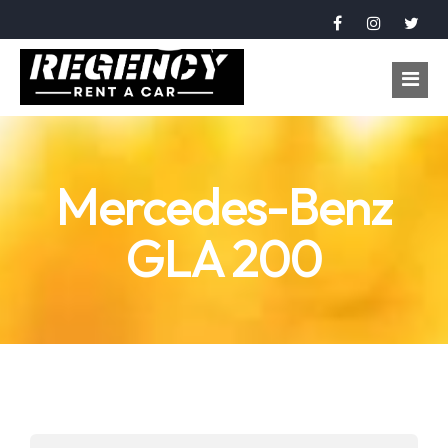
Accueil
Mercedes-Benz
Véhicules
GLA 200
Réservation
À propos
Contact
Langue
عربي