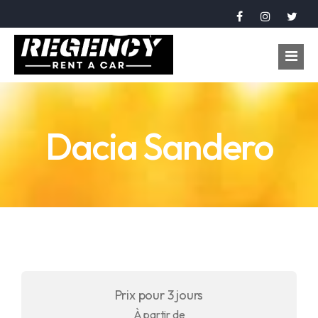
Accueil
Dacia Sandero
Véhicules
Réservation
À propos
Contact
Langue
Prix pour 3 jours
عربي
À partir de