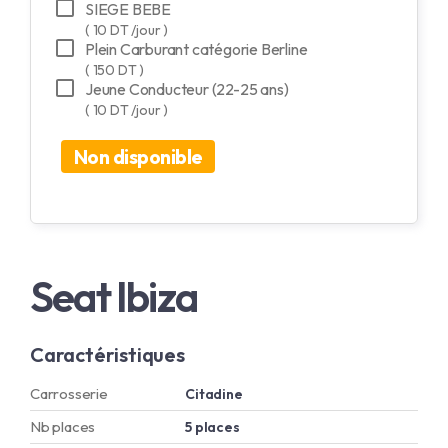
SIEGE BEBE
( 10 DT /jour )
Plein Carburant catégorie Berline
( 150 DT )
Jeune Conducteur (22-25 ans)
( 10 DT /jour )
Non disponible
Seat Ibiza
Caractéristiques
Carrosserie
Citadine
Nb places
5 places