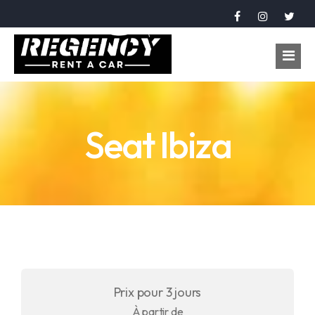
Accueil
Seat Ibiza
Véhicules
Réservation
À propos
Contact
Langue
Prix pour 3 jours
عربي
À partir de