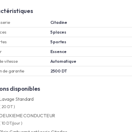
ctéristiques
serie
Citadine
aces
5 places
rtes
5 portes
r
Essence
de vitesse
Automatique
n de garantie
2500 DT
ons disponibles
Lavage Standard
( 20 DT )
DEUXIEME CONDUCTEUR
( 10 DT/jour )