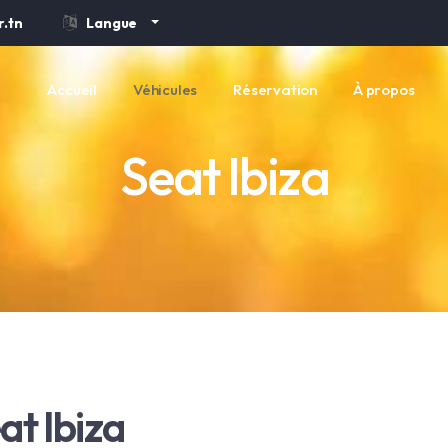
.tn
Langue
Accueil
Véhicules
Réservation
À propos
Seat Ibiza
at Ibiza