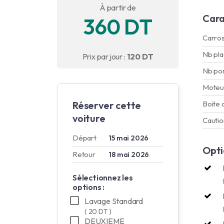
À partir de
Cara
360 DT
Carros
Nb pl
Prix par jour :
120 DT
Nb po
Moteu
Réserver cette
Boite 
voiture
Cautio
Départ
15 mai 2026
Opti
Retour
18 mai 2026
Sélectionnez les
options :
Lavage Standard
( 20 DT )
DEUXIEME