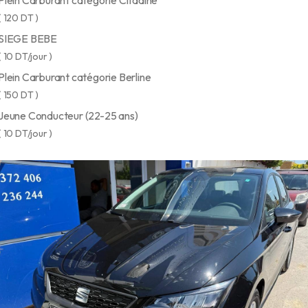
Plein Carburant catégorie Citadine
( 120 DT )
SIEGE BEBE
( 10 DT/jour )
Plein Carburant catégorie Berline
( 150 DT )
Jeune Conducteur (22-25 ans)
( 10 DT/jour )