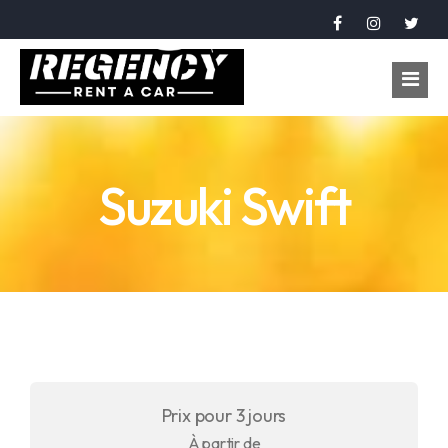
Accueil
Suzuki Swift
Véhicules
Réservation
À propos
Contact
Langue
Prix pour 3 jours
عربي
À partir de