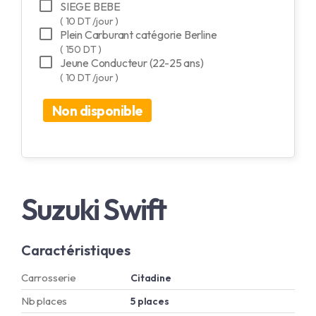
SIEGE BEBE
( 10 DT /jour )
Plein Carburant catégorie Berline
( 150 DT )
Jeune Conducteur (22-25 ans)
( 10 DT /jour )
Non disponible
Suzuki Swift
Caractéristiques
Carrosserie
Citadine
Nb places
5 places