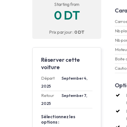
Starting from
Cara
0 DT
Carros
Nb pl
Prix par jour :
0 DT
Nb po
Moteu
Réserver cette
Boite 
voiture
Cautio
Départ
September 4,
Opti
2025
Retour
September 7,
2025
Sélectionnez les
options :