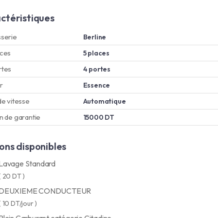
ctéristiques
serie
Berline
aces
5 places
rtes
4 portes
r
Essence
de vitesse
Automatique
n de garantie
15000 DT
ons disponibles
Lavage Standard
( 20 DT )
DEUXIEME CONDUCTEUR
( 10 DT/jour )