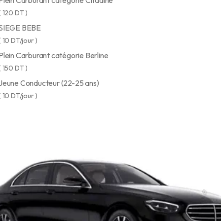
Plein Carburant catégorie Citadine
( 120 DT )
SIEGE BEBE
( 10 DT/jour )
Plein Carburant catégorie Berline
( 150 DT )
Jeune Conducteur (22-25 ans)
( 10 DT/jour )