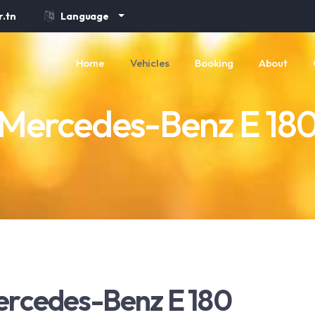
.tn
Language
Home
Vehicles
Booking
About
Mercedes-Benz E 18
rcedes-Benz E 180