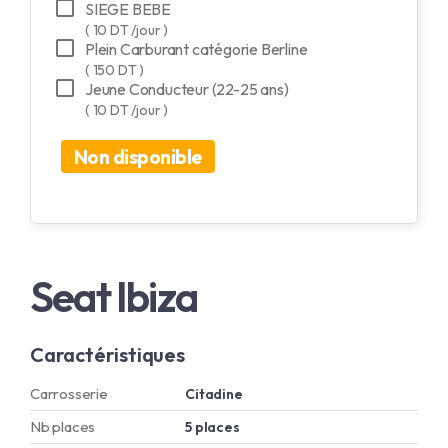
SIEGE BEBE
( 10 DT /jour )
Plein Carburant catégorie Berline
( 150 DT )
Jeune Conducteur (22-25 ans)
( 10 DT /jour )
Non disponible
Seat Ibiza
Caractéristiques
Carrosserie
Citadine
Nb places
5 places