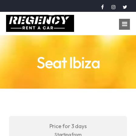
Home
Seat Ibiza
Vehicles
Booking
About
Contact
Language
Price for 3 days
عربي
Starting from