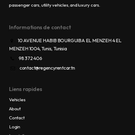
passenger cars, utility vehicles, and luxury cars.
Informations de contact
10 AVENUE HABIB BOURGUIBA EL MENZEH 4 EL
MENZEH 1004, Tunis, Tunisia
98 372 406
contact@regencyrentcar.tn
Liens rapides
Vehicles
About
Contact
Login