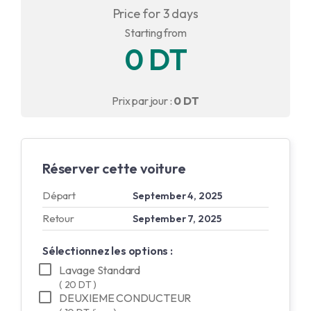
Price for 3 days
English
Starting from
0 DT
Français
Prix par jour :
0 DT
Réserver cette voiture
Départ
September 4, 2025
Retour
September 7, 2025
Sélectionnez les options :
Lavage Standard
( 20 DT )
DEUXIEME CONDUCTEUR