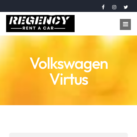
Home
Volkswagen
Vehicles
Virtus
Booking
About
Contact
Language
عربي