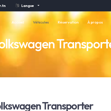
.tn
Langue
Accueil
Véhicules
Réservation
À propos
olkswagen Transport
lkswagen Transporter