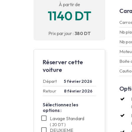
À partir de
Cara
1140 DT
Carros
Nb pl
Prix par jour :
380 DT
Nb po
Moteu
Réserver cette
Boite 
voiture
Cautio
Départ
5 février 2026
Opti
Retour
8 février 2026
Sélectionnez les
options :
Lavage Standard
( 20 DT )
DEUXIEME