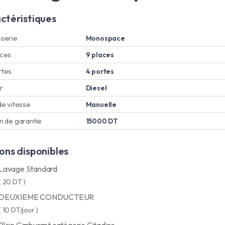
ctéristiques
serie
Monospace
aces
9 places
rtes
4 portes
r
Diesel
de vitesse
Manuelle
n de garantie
15000 DT
ons disponibles
Lavage Standard
( 20 DT )
DEUXIEME CONDUCTEUR
( 10 DT/jour )