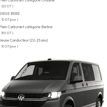
Plein Carburant catégorie Citadine
( 120 DT )
SIEGE BEBE
( 10 DT/jour )
Plein Carburant catégorie Berline
( 150 DT )
Jeune Conducteur (22-25 ans)
( 10 DT/jour )