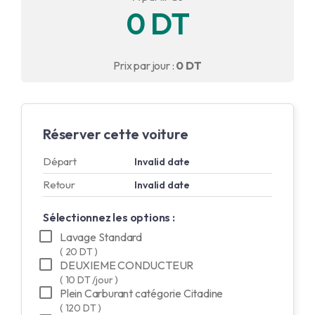
0 DT
English
Français
Prix par jour :
0 DT
Réserver cette voiture
Départ
Invalid date
Retour
Invalid date
Sélectionnez les options :
Lavage Standard
( 20 DT )
DEUXIEME CONDUCTEUR
( 10 DT /jour )
Plein Carburant catégorie Citadine
( 120 DT )