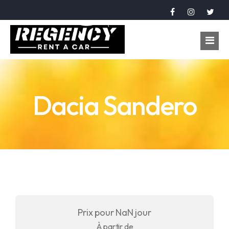
Accueil
Dacia Sandero
Véhicules
Réservation
À propos
Contact
Langue
Prix pour NaN jour
عربي
À partir de