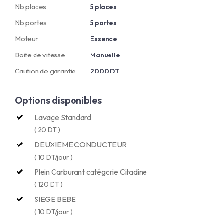
Nb places
5 places
Nb portes
5 portes
Moteur
Essence
Boite de vitesse
Manuelle
Caution de garantie
2000 DT
Options disponibles
Lavage Standard
( 20 DT )
DEUXIEME CONDUCTEUR
( 10 DT/jour )
Plein Carburant catégorie Citadine
( 120 DT )
SIEGE BEBE
( 10 DT/jour )