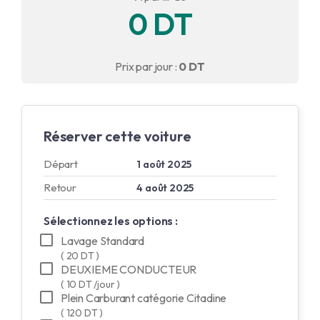
0 DT
English
Français
Prix par jour :
0 DT
Réserver cette voiture
Départ
1 août 2025
Retour
4 août 2025
Sélectionnez les options :
Lavage Standard
( 20 DT )
DEUXIEME CONDUCTEUR
( 10 DT /jour )
Plein Carburant catégorie Citadine
( 120 DT )