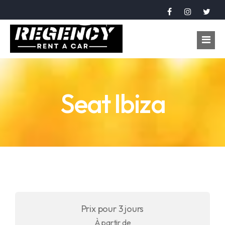
Accueil
Seat Ibiza
Véhicules
Réservation
À propos
Contact
Langue
Prix pour 3 jours
عربي
À partir de