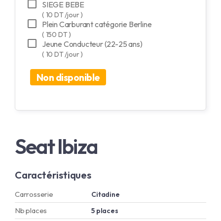
SIEGE BEBE
( 10 DT /jour )
Plein Carburant catégorie Berline
( 150 DT )
Jeune Conducteur (22-25 ans)
( 10 DT /jour )
Non disponible
Seat Ibiza
Caractéristiques
Carrosserie
Citadine
Nb places
5 places