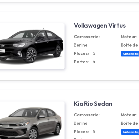
Volkswagen Virtus
Carrosserie:
Moteur:
Berline
Boite de 
Places:
5
Automatiq
Portes:
4
Kia Rio Sedan
Carrosserie:
Moteur:
Berline
Boite de 
Places:
5
Automatiq