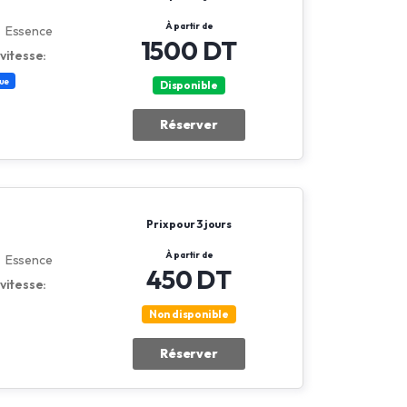
À partir de
Essence
1500 DT
vitesse:
ue
Disponible
Réserver
Prix pour 3 jours
À partir de
Essence
450 DT
vitesse:
Non disponible
Réserver