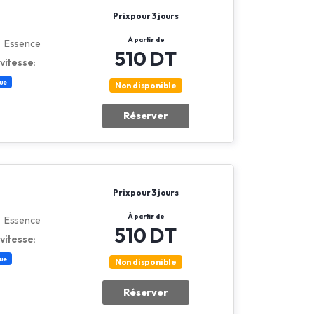
Prix pour 3 jours
À partir de
Essence
510 DT
vitesse:
ue
Non disponible
Réserver
Prix pour 3 jours
À partir de
Essence
510 DT
vitesse:
ue
Non disponible
Réserver