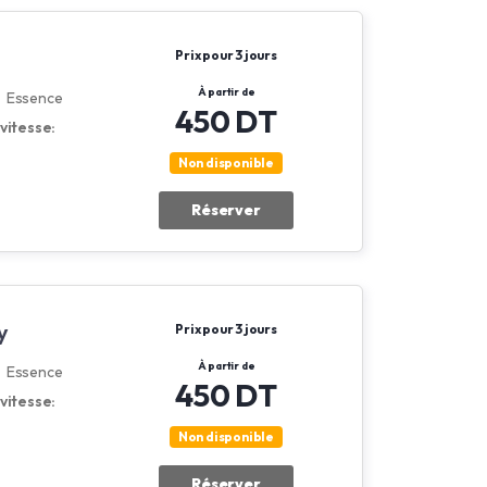
Prix pour 3 jours
À partir de
Essence
450 DT
vitesse:
Non disponible
Réserver
y
Prix pour 3 jours
À partir de
Essence
450 DT
vitesse:
Non disponible
Réserver