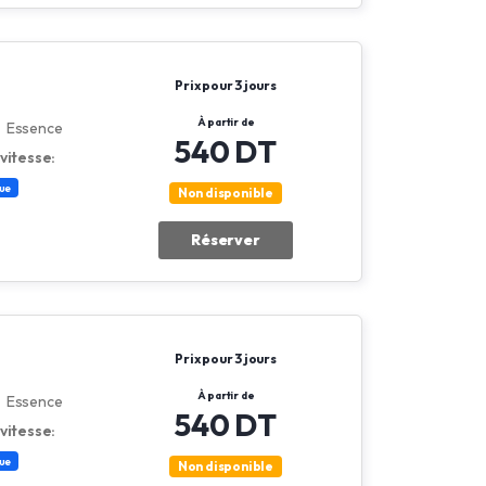
Prix pour 3 jours
À partir de
Essence
540 DT
vitesse:
ue
Non disponible
Réserver
Prix pour 3 jours
À partir de
Essence
540 DT
vitesse:
ue
Non disponible