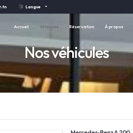
.tn
Langue
Accueil
Véhicules
Réservation
À propos
Nos véhicules
Mercedes-Benz A 200