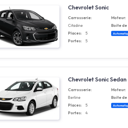
Chevrolet Sonic
Carrosserie:
Moteur:
Citadine
Boite de 
Places:
5
Automatiq
Portes:
5
Chevrolet Sonic Sedan
Carrosserie:
Moteur:
Berline
Boite de 
Places:
5
Automatiq
Portes:
4