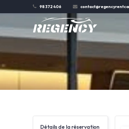
98 372 406
contact@regencyrentcar
Détails de la réservation