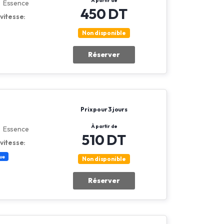
À partir de
Essence
450 DT
vitesse:
Non disponible
Réserver
Prix pour 3 jours
À partir de
Essence
510 DT
vitesse:
ue
Non disponible
Réserver