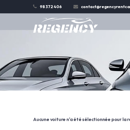
98 372 406
contact@regencyrentcar
Aucune voiture n'a été sélectionnée pour la 