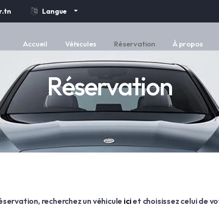
.tn
Langue
Accueil
Véhicules
Réservation
À propos
Réservation
réservation, recherchez un véhicule
ici
et choisissez celui de vo