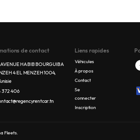
mations de contact
Liens rapides
Pa
Véhicules
 AVENUE HABIB BOURGUIBA
À propos
NZEH 4 EL MENZEH 1004,
Contact
Tunisie
Se
 372 406
connecter
ontact@regencyrentcar.tn
Inscription
 Fleets.